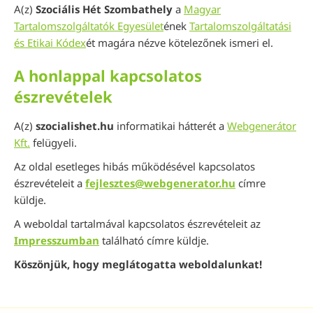
A(z)
Szociális Hét Szombathely
a
Magyar
Tartalomszolgáltatók Egyesület
ének
Tartalomszolgáltatási
és Etikai Kódex
ét magára nézve kötelezőnek ismeri el.
A honlappal kapcsolatos
észrevételek
A(z)
szocialishet.hu
informatikai hátterét a
Webgenerátor
Kft.
felügyeli.
Az oldal esetleges hibás működésével kapcsolatos
észrevételeit a
fejlesztes@webgenerator.hu
címre
küldje.
A weboldal tartalmával kapcsolatos észrevételeit az
Impresszumban
található címre küldje.
Köszönjük, hogy meglátogatta weboldalunkat!