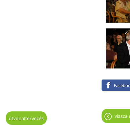
Facebo
vissza 
útvonaltervezés