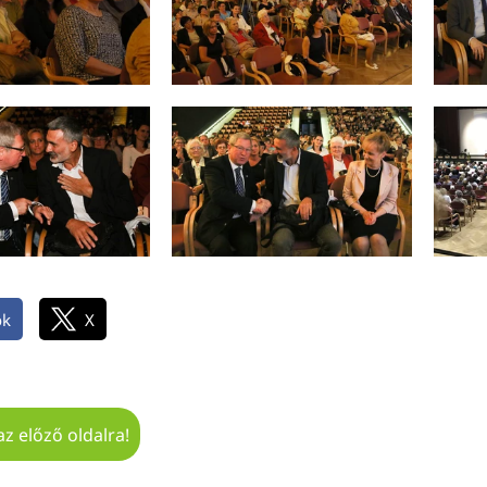
ok
X
az előző oldalra!