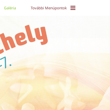
Galéria
További Menüpontok
EPuzzle
Közös Táncház - Video
Díjak És Díjazottak
Online Konferencia 2021
Alkotói Pályázat 2017
Díjazott Alkotások 2017