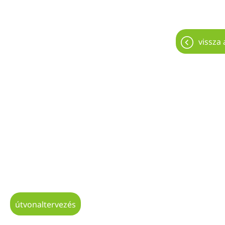
vissza 
útvonaltervezés