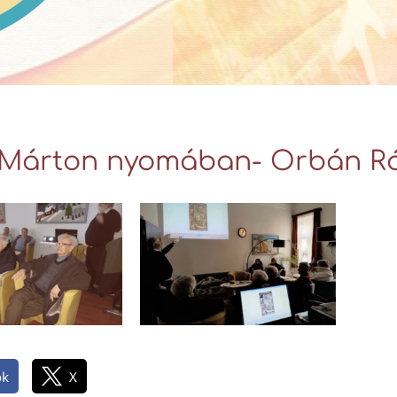
Márton nyomában- Orbán Róber
ok
X