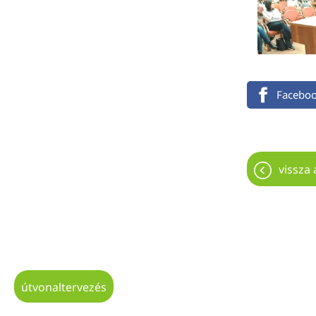
Facebo
vissza 
útvonaltervezés