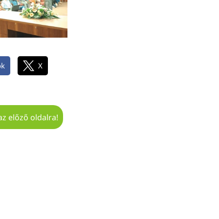
ok
X
az előző oldalra!