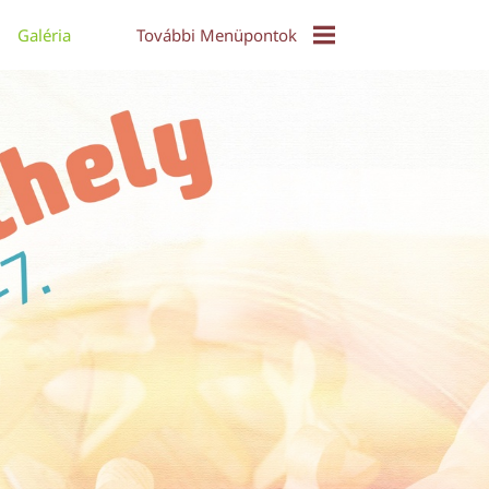
Galéria
További Menüpontok
EPuzzle
Közös Táncház - Video
Díjak És Díjazottak
Online Konferencia 2021
Alkotói Pályázat 2017
Díjazott Alkotások 2017