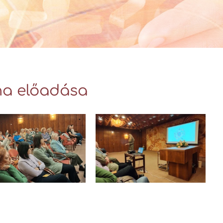
Videó Galéria
na előadása