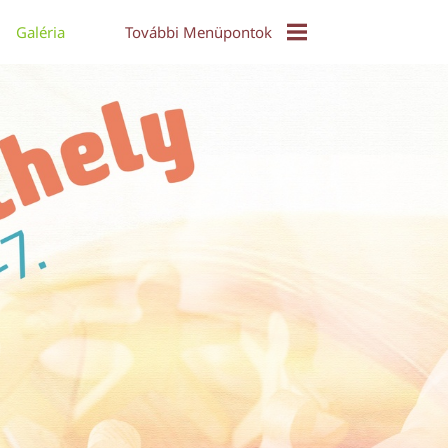
Galéria
További Menüpontok
EPuzzle
Közös Táncház - Video
Díjak És Díjazottak
Online Konferencia 2021
Alkotói Pályázat 2017
Díjazott Alkotások 2017