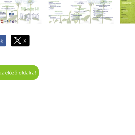
ok
X
az előző oldalra!