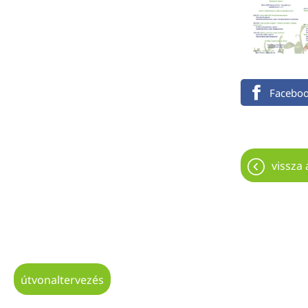
Facebo
vissza 
útvonaltervezés