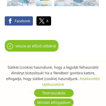
Facebook
X
vissza az előző oldalra!
Sütiket (cookie) használunk, hogy a legjobb felhasználói
Oldal információk
Adatkezelési tájékoztató
élményt biztosítsuk! Ha a 'Rendben' gombra kattint,
elfogadja, hogy sütiket (cookie) használjunk.
Adatkezelési
Impresszum
Sütik kezelése
tájékoztatónk
© 2026 - Minden jog fenntartva
Testreszabás
Mindet elfogadom