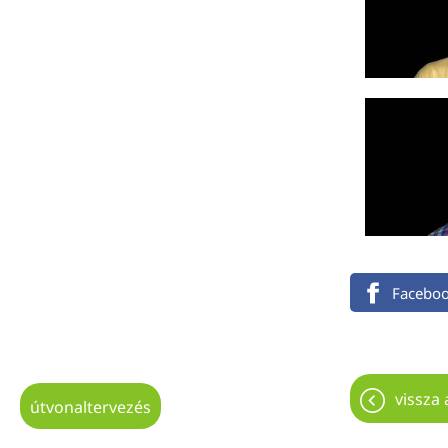
Facebo
vissza 
útvonaltervezés