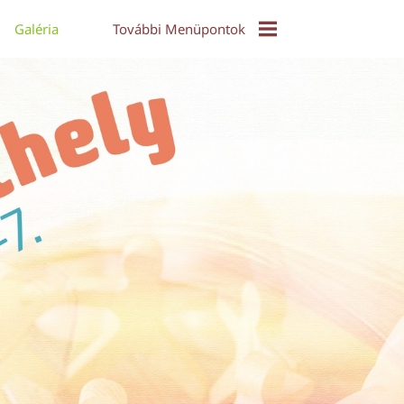
Galéria
További Menüpontok
EPuzzle
Közös Táncház - Video
Díjak És Díjazottak
Online Konferencia 2021
Alkotói Pályázat 2017
Díjazott Alkotások 2017