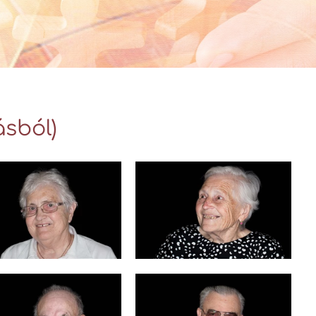
Videó Galéria
ásból)