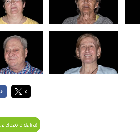
ok
X
az előző oldalra!