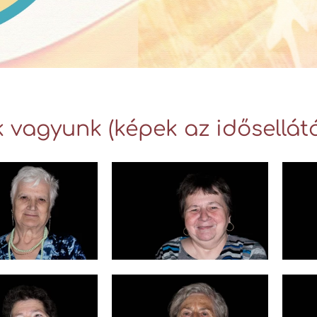
k vagyunk (képek az idősellát