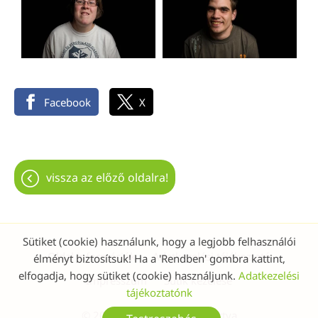
Facebook
X
vissza az előző oldalra!
Sütiket (cookie) használunk, hogy a legjobb felhasználói
Oldal információk
Adatkezelési tájékoztató
élményt biztosítsuk! Ha a 'Rendben' gombra kattint,
elfogadja, hogy sütiket (cookie) használjunk.
Adatkezelési
Impresszum
Sütik kezelése
tájékoztatónk
© 2026 - Minden jog fenntartva