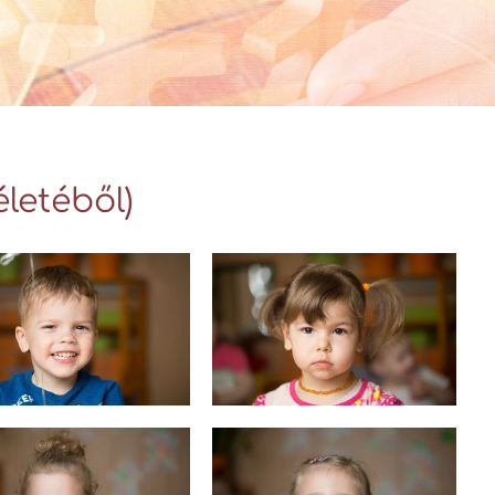
Videó Galéria
letéből)