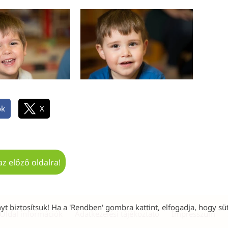
ok
X
az előző oldalra!
yt biztosítsuk! Ha a 'Rendben' gombra kattint, elfogadja, hogy süt
Oldal információk
Adatkezelési tájékoztató
Impresszum