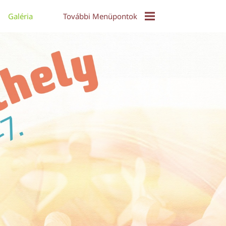
Galéria
További Menüpontok
EPuzzle
Közös Táncház - Video
Díjak És Díjazottak
Online Konferencia 2021
Alkotói Pályázat 2017
Díjazott Alkotások 2017