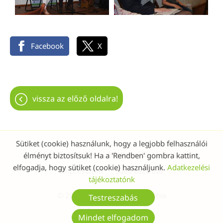
Facebook
X
vissza az előző oldalra!
Sütiket (cookie) használunk, hogy a legjobb felhasználói
Oldal információk
Adatkezelési tájékoztató
élményt biztosítsuk! Ha a 'Rendben' gombra kattint,
elfogadja, hogy sütiket (cookie) használjunk.
Adatkezelési
Impresszum
Sütik kezelése
tájékoztatónk
© 2026 - Minden jog fenntartva
Testreszabás
Mindet elfogadom