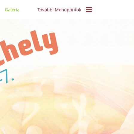
Galéria
További Menüpontok
EPuzzle
Közös Táncház - Video
Díjak És Díjazottak
Online Konferencia 2021
Alkotói Pályázat 2017
Díjazott Alkotások 2017