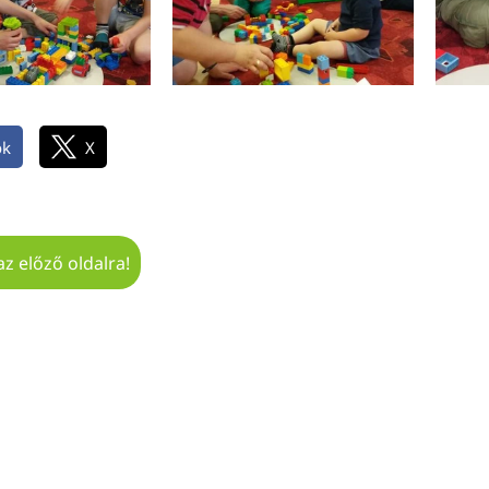
ok
X
az előző oldalra!