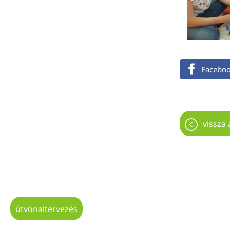
Facebo
vissza 
útvonaltervezés