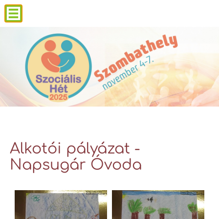
Alkotói pályázat -
Napsugár Óvoda