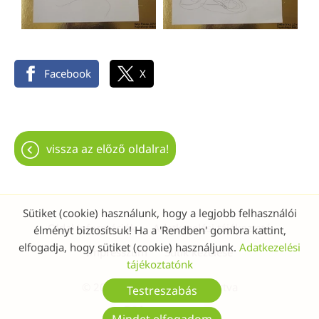
Facebook
X
vissza az előző oldalra!
Sütiket (cookie) használunk, hogy a legjobb felhasználói
Oldal információk
Adatkezelési tájékoztató
élményt biztosítsuk! Ha a 'Rendben' gombra kattint,
elfogadja, hogy sütiket (cookie) használjunk.
Adatkezelési
Impresszum
Sütik kezelése
tájékoztatónk
© 2026 - Minden jog fenntartva
Testreszabás