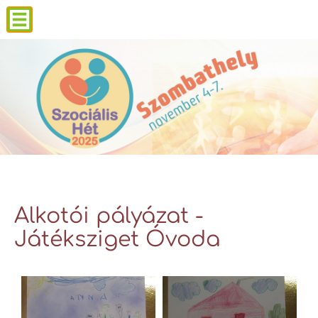
Alkotói pályázat -
Játéksziget Óvoda