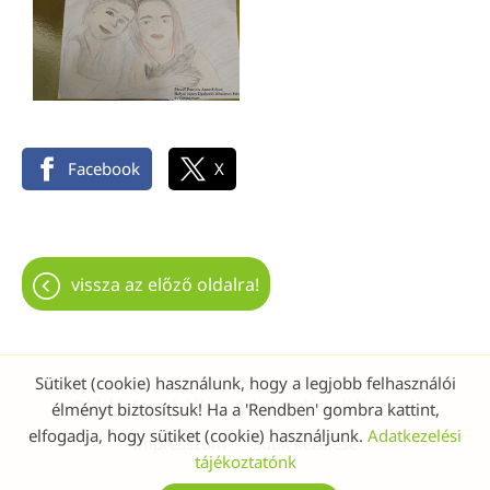
Facebook
X
vissza az előző oldalra!
Sütiket (cookie) használunk, hogy a legjobb felhasználói
Oldal információk
Adatkezelési tájékoztató
élményt biztosítsuk! Ha a 'Rendben' gombra kattint,
elfogadja, hogy sütiket (cookie) használjunk.
Adatkezelési
Impresszum
Sütik kezelése
tájékoztatónk