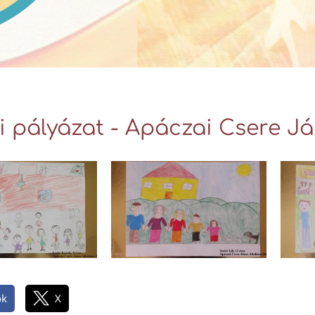
i pályázat - Apáczai Csere Já
ok
X