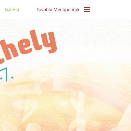
Galéria
További Menüpontok
EPuzzle
Közös Táncház - Video
Díjak És Díjazottak
Online Konferencia 2021
Alkotói Pályázat 2017
Díjazott Alkotások 2017