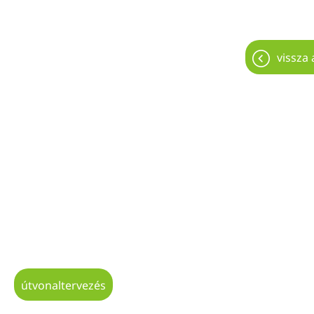
vissza 
útvonaltervezés