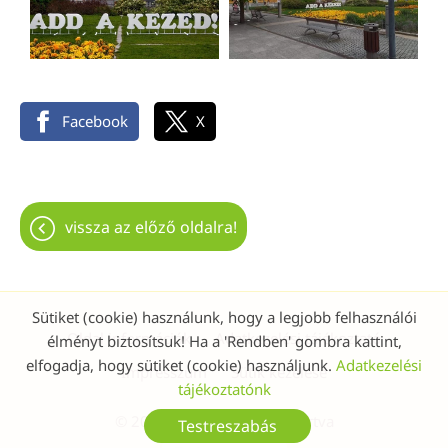
Facebook
X
vissza az előző oldalra!
Sütiket (cookie) használunk, hogy a legjobb felhasználói
Oldal információk
Adatkezelési tájékoztató
élményt biztosítsuk! Ha a 'Rendben' gombra kattint,
elfogadja, hogy sütiket (cookie) használjunk.
Adatkezelési
Impresszum
Sütik kezelése
tájékoztatónk
© 2026 - Minden jog fenntartva
Testreszabás