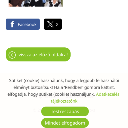
Facebook
X
vissza az előző oldalra!
Sütiket (cookie) használunk, hogy a legjobb felhasználói
Oldal információk
Adatkezelési tájékoztató
élményt biztosítsuk! Ha a 'Rendben' gombra kattint,
elfogadja, hogy sütiket (cookie) használjunk.
Adatkezelési
Impresszum
Sütik kezelése
tájékoztatónk
© 2026 - Minden jog fenntartva
Testreszabás
Mindet elfogadom