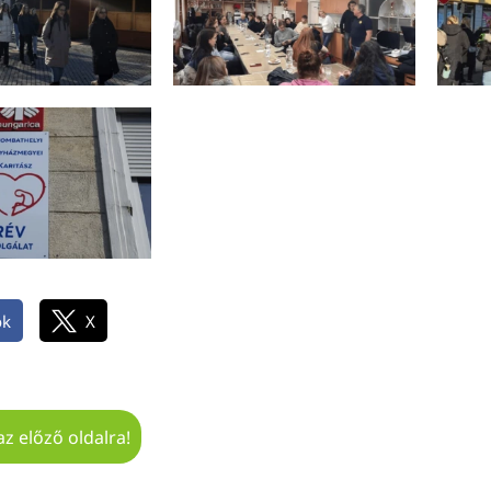
ok
X
az előző oldalra!