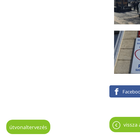
Facebo
vissza 
útvonaltervezés