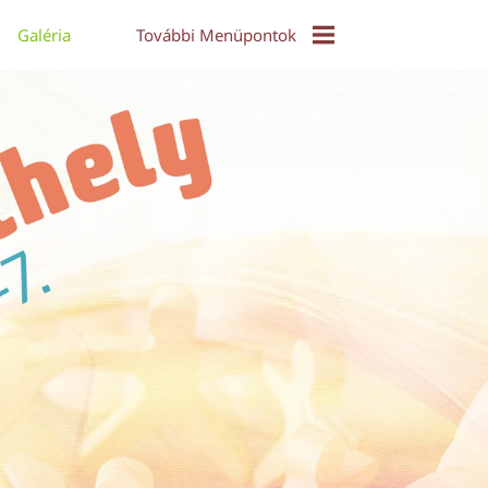
Galéria
További Menüpontok
EPuzzle
Közös Táncház - Video
Díjak És Díjazottak
Online Konferencia 2021
Alkotói Pályázat 2017
Díjazott Alkotások 2017